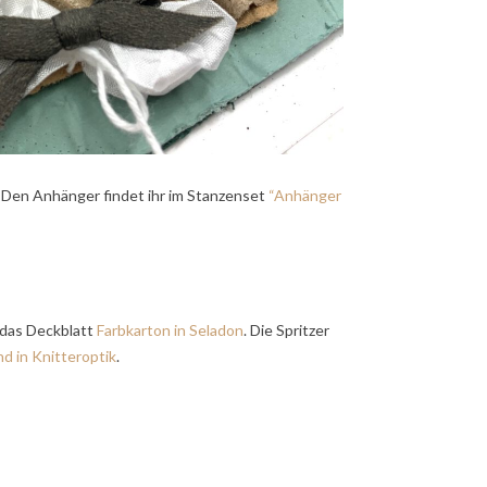
. Den Anhänger findet ihr im Stanzenset
“Anhänger
 das Deckblatt
Farbkarton in Seladon
. Die Spritzer
d in Knitteroptik
.