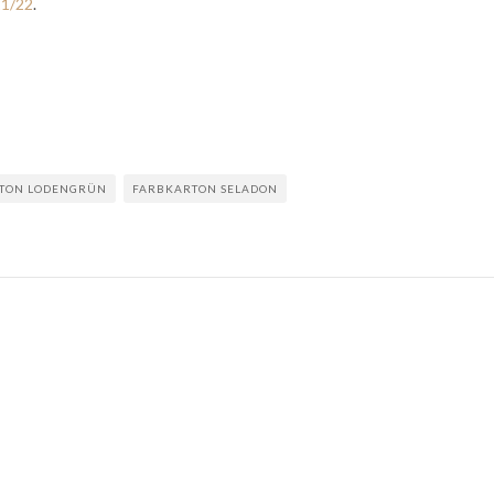
21/22
.
TON LODENGRÜN
FARBKARTON SELADON