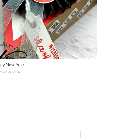
py New Year
mber 29, 2020