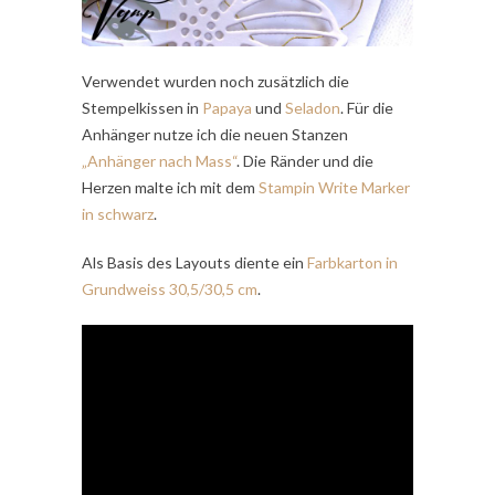
Verwendet wurden noch zusätzlich die
Stempelkissen in
Papaya
und
Seladon
. Für die
Anhänger nutze ich die neuen Stanzen
„Anhänger nach Mass“
. Die Ränder und die
Herzen malte ich mit dem
Stampin Write Marker
in schwarz
.
Als Basis des Layouts diente ein
Farbkarton in
Grundweiss 30,5/30,5 cm
.