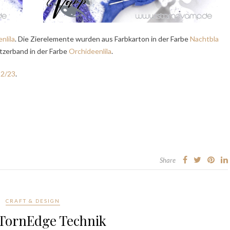
nlila
. Die Zierelemente wurden aus Farbkarton in der Farbe
Nachtbla
litzerband in der Farbe
Orchideenlila
.
22/23
.
Share
CRAFT & DESIGN
TornEdge Technik