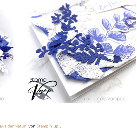
„aus der Natur“
von
Stampin’ up!
.