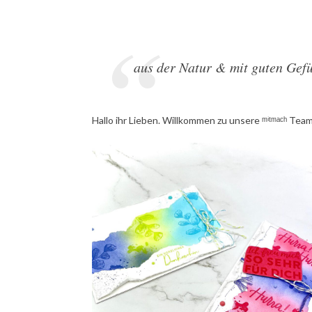
aus der Natur & mit guten Gef
Hallo ihr Lieben. Willkommen zu unsere ᵐⁱᵗᵐᵃᶜʰ Te