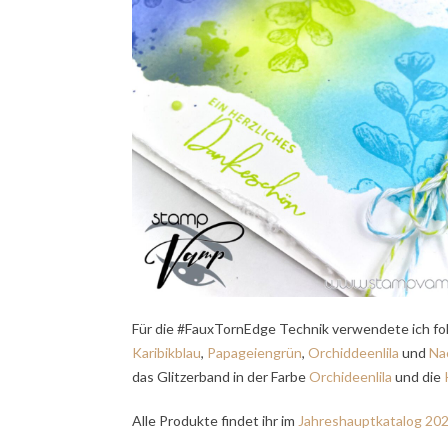
Für die #FauxTornEdge Technik verwendete ich fo
Karibikblau
,
Papageiengrün
,
Orchiddeenlila
und
Na
das Glitzerband in der Farbe
Orchideenlila
und die
Alle Produkte findet ihr im
Jahreshauptkatalog 20