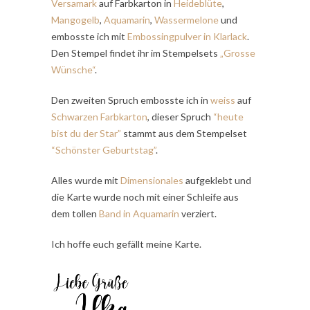
Versamark
auf Farbkarton in
Heideblüte
,
Mangogelb
,
Aquamarin
,
Wassermelone
und
embosste ich mit
Embossing
pulver in
Klarlack
.
Den Stempel findet ihr im Stempelsets
„Grosse
Wünsche“
.
Den zweiten Spruch embosste ich in
weiss
auf
Schwarzen Farbkarton
, dieser Spruch
“heute
bist du der Star”
stammt aus dem Stempelset
“Schönster Geburtstag”
.
Alles wurde mit
Dimensionales
aufgeklebt und
die Karte wurde noch mit einer Schleife aus
dem tollen
Band in Aquamarin
verziert.
Ich hoffe euch gefällt meine Karte.