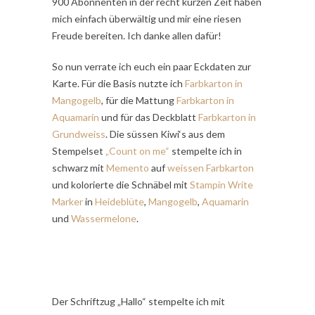
900 Abonnenten in der recht kurzen Zeit haben
mich einfach überwältig und mir eine riesen
Freude bereiten. Ich danke allen dafür!
So nun verrate ich euch ein paar Eckdaten zur
Karte. Für die Basis nutzte ich
Farbkarton in
Mangogelb
, für die Mattung
Farbkarton in
Aquamarin
und für das Deckblatt
Farbkarton in
Grundweiss
. Die süssen Kiwi‘s aus dem
Stempelset
„Count on me“
stempelte ich in
schwarz mit
Memento
auf
weissen Farbkarton
und kolorierte die Schnäbel mit
Stampin Write
Marker
in
Heideblüte
,
Mangogelb
,
Aquamarin
und
Wassermelone
.
Der Schriftzug „Hallo“ stempelte ich mit