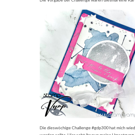
Die dieswöchige Challenge #gdp300 hat mich wiede
werden sollte. Hier seht ihr nun meine Umsetzung