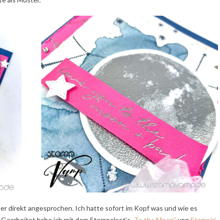
r direkt angesprochen. Ich hatte sofort im Kopf was und wie es
. Gearbeitet habe ich mit dem Stempelset‘s
„To the Moon“
von
Stampin’