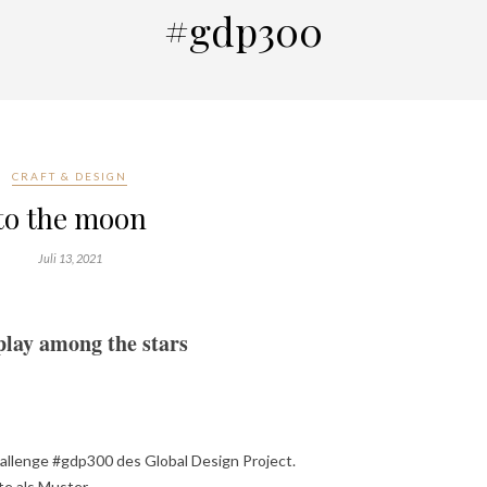
#gdp300
CRAFT & DESIGN
to the moon
Juli 13, 2021
play among the stars
Challenge #gdp300 des Global Design Project.
e als Muster.