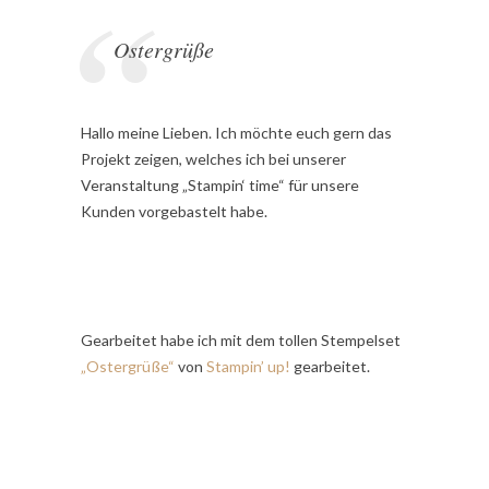
Ostergrüße
Hallo meine Lieben. Ich möchte euch gern das
Projekt zeigen, welches ich bei unserer
Veranstaltung „Stampin‘ time“ für unsere
Kunden vorgebastelt habe.
Gearbeitet habe ich mit dem tollen Stempelset
„
O
s
t
e
r
g
r
üß
e
“
von
Stampin’ up!
gearbeitet.