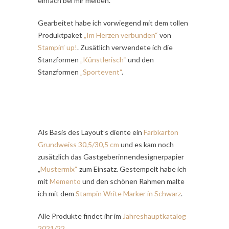
einfach bei mir melden.
Gearbeitet habe ich vorwiegend mit dem tollen
Produktpaket
„Im Herzen verbunden“
von
Stampin’ up!
. Zusätlich verwendete ich die
Stanzformen
„Künstlerisch“
und den
Stanzformen
„Sportevent“
.
Als Basis des Layout’s diente ein
Farbkarton
Grundweiss 30,5/30,5 cm
und es kam noch
zusätzlich das Gastgeberinnendesignerpapier
„
Mustermix“
zum Einsatz. Gestempelt habe ich
mit
Memento
und den schönen Rahmen malte
ich mit dem
Stampin Write Marker in Schwarz
.
Alle Produkte findet ihr im
Jahreshauptkatalog
2021/22
.