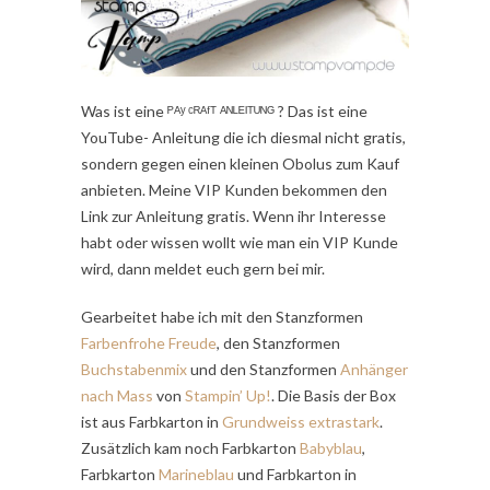
Was ist eine ᴾᴬʸ ᶜᴿᴬᶠᵀ ᴬᴺᴸᴱᴵᵀᵁᴺᴳ ? Das ist eine
YouTube- Anleitung die ich diesmal nicht gratis,
sondern gegen einen kleinen Obolus zum Kauf
anbieten. Meine VIP Kunden bekommen den
Link zur Anleitung gratis. Wenn ihr Interesse
habt oder wissen wollt wie man ein VIP Kunde
wird, dann meldet euch gern bei mir.
Gearbeitet habe ich mit den Stanzformen
Farbenfrohe Freude
, den Stanzformen
Buchstabenmix
und den Stanzformen
Anhänger
nach Mass
von
Stampin’ Up!
. Die Basis der Box
ist aus Farbkarton in
Grundweiss extrastark
.
Zusätzlich kam noch Farbkarton
Babyblau
,
Farbkarton
Marineblau
und Farbkarton in