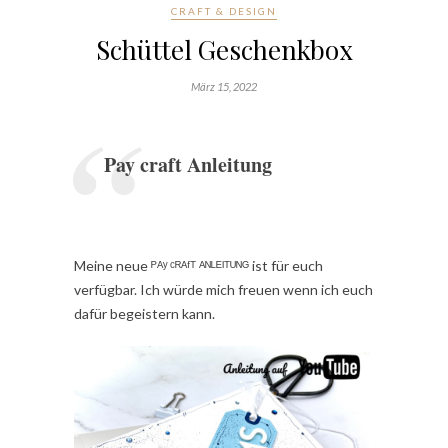
CRAFT & DESIGN
Schüttel Geschenkbox
März 15, 2022
Pay craft Anleitung
Meine neue ᴾᴬʸ ᶜᴿᴬᶠᵀ ᴬᴺᴸᴱᴵᵀᵁᴺᴳ ist für euch
verfügbar. Ich würde mich freuen wenn ich euch
dafür begeistern kann.