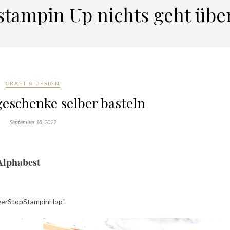
stampin Up nichts geht übe
CRAFT & DESIGN
eschenke selber basteln
September 18, 2022
 Alphabest
verStopStampinHop“.