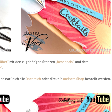
 über“
mit den zugehörigen Stanzen
„besser als“
und dem
t“
.
en natürlich alle
über mich
oder direkt in
meinem Shop
bestellt werden.