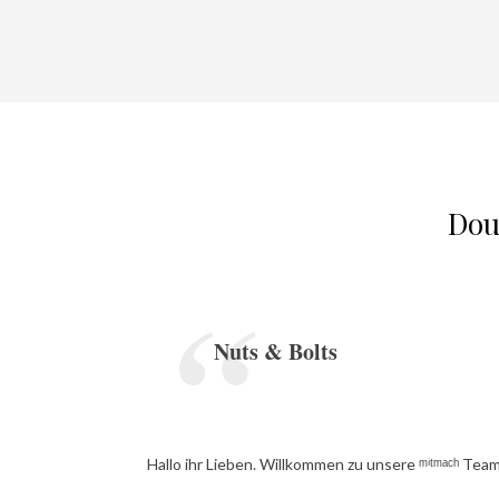
Dou
Nuts & Bolts
Hallo ihr Lieben. Willkommen zu unsere ᵐⁱᵗᵐᵃᶜʰ Te