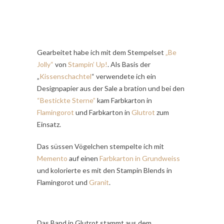
Gearbeitet habe ich mit dem Stempelset
„Be
Jolly“
von
Stampin’ Up!
. Als Basis der
„
Kissenschachtel
“ verwendete ich ein
Designpapier aus der Sale a bration und bei den
“Bestickte Sterne”
kam Farbkarton in
Flamingorot
und
Farbkarton in
Glutrot
zum
Einsatz.
Das süssen Vögelchen stempelte ich mit
Memento
auf einen
Farbkarton in Grundweiss
und kolorierte es mit den Stampin Blends in
Flamingorot und
Granit
.
Das Band in Glutrot stammt aus dem