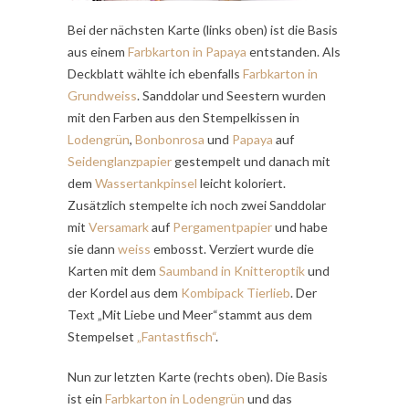
Bei der nächsten Karte (links oben) ist die Basis
aus einem
Farbkarton in Papaya
entstanden. Als
Deckblatt wählte ich ebenfalls
Farbkarton in
Grundweiss
. Sanddolar und Seestern wurden
mit den Farben aus den Stempelkissen in
Lodengrün
,
Bonbonrosa
und
Papaya
auf
Seidenglanzpapier
gestempelt und danach mit
dem
Wassertankpinsel
leicht koloriert.
Zusätzlich stempelte ich noch zwei Sanddolar
mit
Versamark
auf
Pergamentpapier
und habe
sie dann
weiss
embosst. Verziert wurde die
Karten mit dem
Saumband in Knitteroptik
und
der Kordel aus dem
Kombipack Tierlieb
. Der
Text „Mit Liebe und Meer“stammt aus dem
Stempelset
„Fantastfisch“
.
Nun zur letzten Karte (rechts oben). Die Basis
ist ein
Farbkarton in Lodengrün
und das