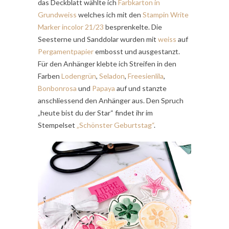
das Deckblatt wählte ich
Farbkarton in
Grundweiss
welches ich mit den
Stampin Write
Marker incolor 21/23
besprenkelte. Die
Seesterne und Sanddolar wurden mit
weiss
auf
Pergamentpapier
embosst und ausgestanzt.
Für den Anhänger klebte ich Streifen in den
Farben
Lodengrün
,
Seladon
,
Freesienlila
,
Bonbonrosa
und
Papaya
auf und stanzte
anschliessend den Anhänger aus. Den Spruch
„heute bist du der Star“ findet ihr im
Stempelset
„Schönster Geburtstag“
.