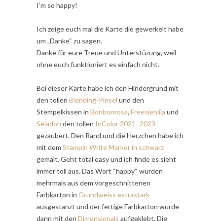
I’m so happy!
Ich zeige euch mal die Karte die gewerkelt habe
um „Danke“ zu sagen.
Danke für eure Treue und Unterstüzung, weil
ohne euch funktioniert es einfach nicht.
Bei dieser Karte habe ich den Hindergrund mit
den tollen
Blending-Pinsel
und den
Stempelkissen in
Bonbonrosa
,
Freesienlila
und
Seladon
den tollen
InColor 2021–2023
gezaubert. Den Rand und die Herzchen habe ich
mit dem
Stampin Write Marker in schwarz
gemalt. Geht total easy und ich finde es sieht
immer toll aus. Das Wort “happy“ wurden
mehrmals aus dem vorgeschnittenen
Farbkarton in
Grundweiss extrastark
ausgestanzt und der fertige Farbkarton wurde
dann mit den
Dimensionals
aufgeklebt. Die