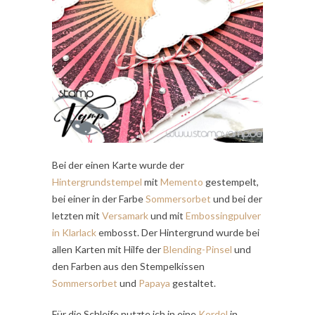
Bei der einen Karte wurde der
Hintergrundstempel
mit
Memento
gestempelt,
bei einer in der Farbe
Sommersorbet
und bei der
letzten mit
Versamark
und mit
Embossingpulver
in
Klarlack
embosst. Der Hintergrund wurde bei
allen Karten mit Hilfe der
Blending-Pinsel
und
den Farben aus den Stempelkissen
Sommersorbet
und
Papaya
gestaltet.
Für die Schleife nutzte ich in eine
Kordel
in