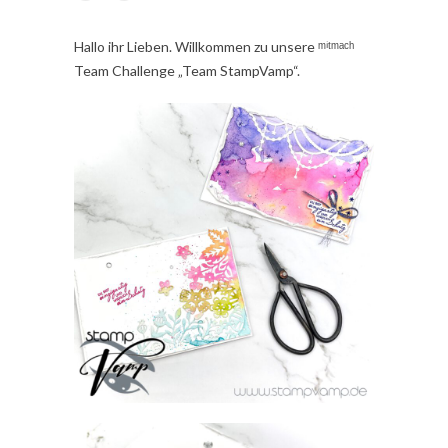
Hallo ihr Lieben. Willkommen zu unsere ᵐⁱᵗᵐᵃᶜʰ
Team Challenge „Team StampVamp“.