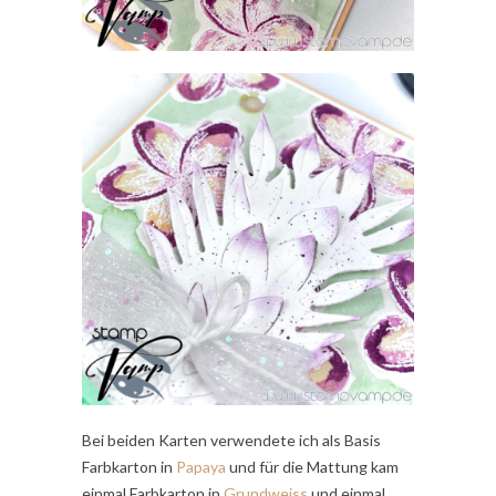
Bei beiden Karten verwendete ich als Basis
Farbkarton in
Papaya
und für die Mattung kam
einmal Farbkarton in
Grundweiss
und einmal